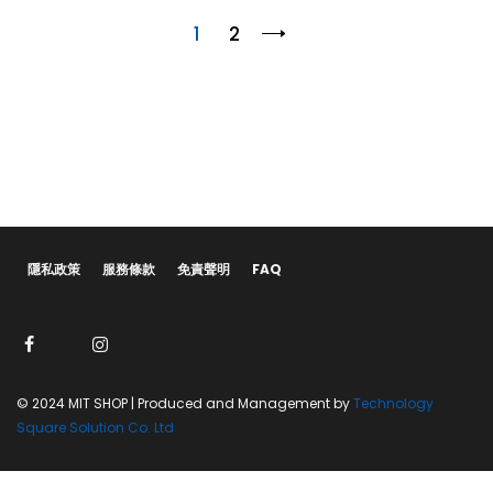
1
2
隱私政策
服務條款
免責聲明
FAQ
© 2024 MIT SHOP | Produced and Management by
Technology
Square Solution Co. Ltd