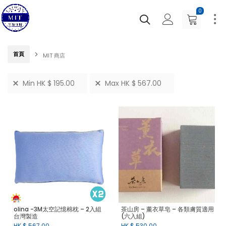
0
首頁
MIT 商店
Min
HK $
195.00
Max
HK $
567.00
olina -3M太空記憶棉枕 – 2入組
茶山房 – 薰衣草皂 – 各類膚質適用
台灣製造
(六入組)
HK $
567.00
HK $
530.00