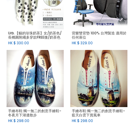
Urb.【貓的珍珠奶茶】女/奶茶色/
背樂雙背墊 100% 台灣製造 適用於
長橢圓附繩多穿款FREE微/奶茶色
任何座位
HK $
330.00
HK $
329.00
手繪布鞋:獨一無二的創意手繪鞋-
手繪布鞋:獨一無二的創意手繪鞋-
冬夜月下湖邊散步
藍天白雲下賞風車
HK $
298.00
HK $
298.00