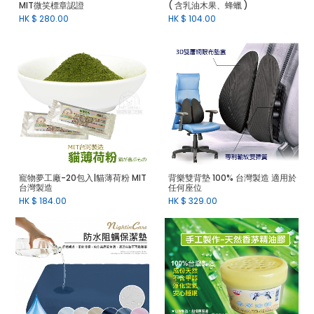
MIT微笑標章認證
( 含乳油木果、蜂蠟 )
HK $
280.00
HK $
104.00
寵物夢工廠-20包入|貓薄荷粉 MIT
背樂雙背墊 100% 台灣製造 適用於
台灣製造
任何座位
HK $
184.00
HK $
329.00