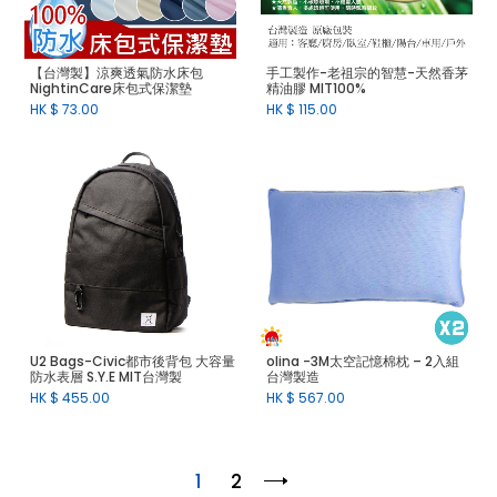
【台灣製】涼爽透氣防水床包
手工製作-老祖宗的智慧-天然香茅
NightinCare床包式保潔墊
精油膠 MIT100%
HK $
73.00
HK $
115.00
U2 Bags-Civic都市後背包 大容量
olina -3M太空記憶棉枕 – 2入組
防水表層 S.Y.E MIT台灣製
台灣製造
HK $
455.00
HK $
567.00
1
2