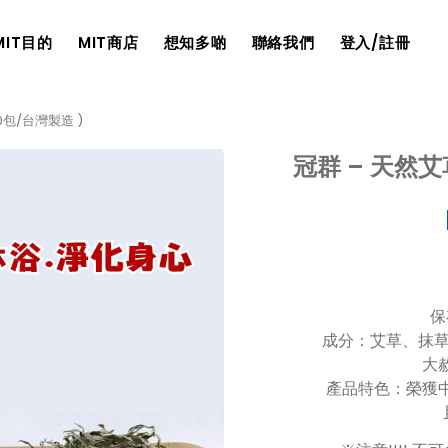
MIT目的
MIT商店
想知多啲
聯絡我們
登入/註冊
0包/台灣製造 )
冠群 – 天然艾
保
成分：艾草、抹
大
產品特色：榮獲中