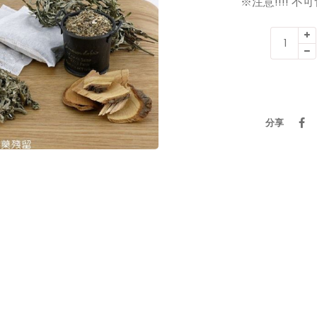
※注意!!!!
冠
群
-
天
然
艾
分享
草
沐
浴
包
(
1
袋
10
包/
台
灣
製
造