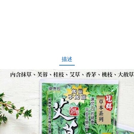
)
數
量
描述