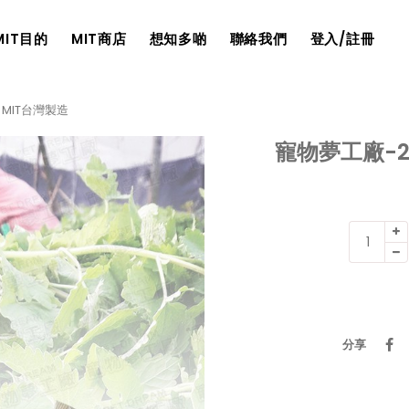
MIT目的
MIT商店
想知多啲
聯絡我們
登入/註冊
 MIT台灣製造
寵物夢工廠-2
寵
物
夢
工
廠-2
包
分享
入|
貓
薄