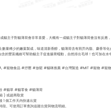
9成貓主子對貓薄荷會非常喜愛，大概有一成貓主子對貓薄荷會沒有反應，
頂上數量稀少的嫩葉製成，味道清新香醇，貓薄荷含有荊芥內脂、麝香等化
內含的豐富纖維可幫助貓主子促進腸胃蠕動，自然排出毛球！也可加在水
人 #寵物食品 #抒壓 #放鬆 #貓咪推薦 #台灣製造 #MIT #寵物 #寵
粉 #貓草 #貓零食 #貓薄荷
 ) 或超商取貨
 1 個工作天內快速出貨
日期時段。可使用訂單查詢追蹤出貨與物流明細。