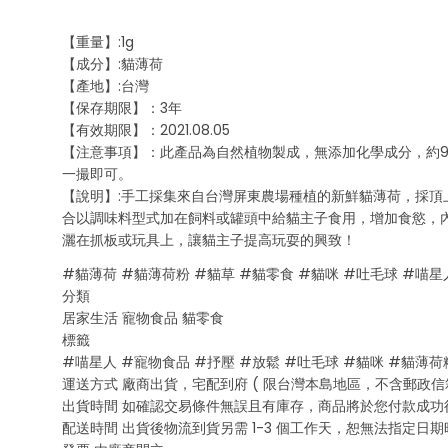
【重量】:1g
【成分】:貓薄荷
【產地】:台灣
【保存期限】：3年
【有效期限】：2021.08.05
【注意事項】：此產品為自然植物製成，無添加化學成分，約
一撮即可。
【說明】:手工採集來自台灣屏東農場種植的新鮮貓薄荷，採
合以調味料型式加在飼料或罐頭中給貓主子食用，增加食慾，
灑在抓板或玩具上，讓貓主子提高玩耍的興致！
#貓薄荷 #貓薄荷粉 #貓草 #貓零食 #貓咪 #吐毛球 #喵星
分類
居家生活 寵物食品 貓零食
標籤
#喵星人 #寵物食品 #抒壓 #放鬆 #吐毛球 #貓咪 #貓薄荷
運送方式 廠商出貨，宅配到府 ( 限台灣本島地區，不含郵政信箱
出貨時間 如確認交易條件無誤且有庫存，商品將於您付款成功後
配送時間 出貨後物流到貨另需 1-3 個工作天，恕無法指定