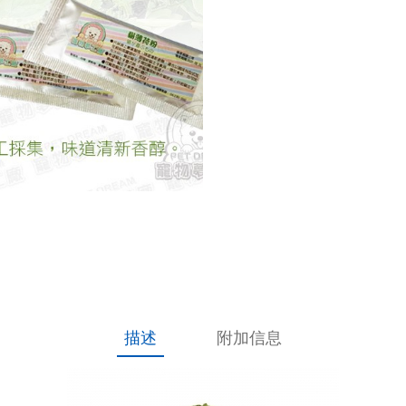
荷
粉
MIT
台
灣
製
造
數
量
描述
附加信息