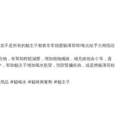
並不是所有的貓主子都會非常熱愛貓薄荷唷!每次給予大拇指頭
合物，有幫助輕鬆減壓，增加植物纖維，補充維他命Ｃ等，適
中，幫助貓主子增加喝水慾望，預防腎臟疾病，或是將貓薄荷粉
物用品 #貓喝水 #貓咪興奮劑 #貓主子