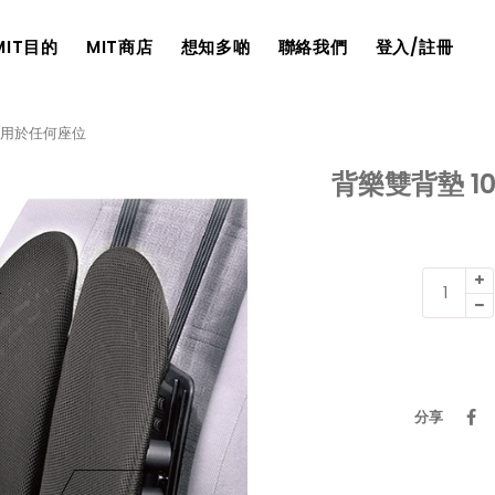
MIT目的
MIT商店
想知多啲
聯絡我們
登入/註冊
 適用於任何座位
背樂雙背墊 1
背
樂
雙
背
墊
100
分享
台
灣
製