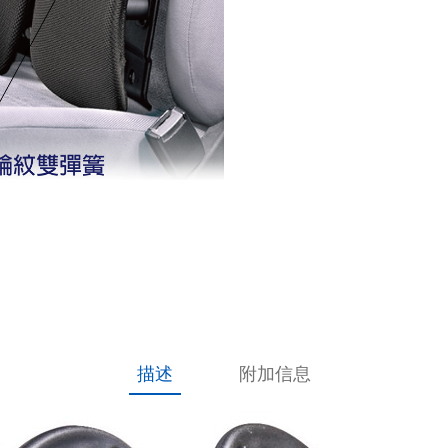
造
適
用
於
任
何
座
位
數
量
描述
附加信息