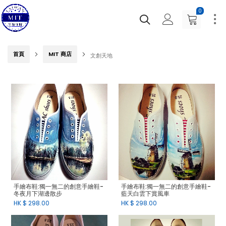
0
首頁
MIT 商店
文創天地
手繪布鞋:獨一無二的創意手繪鞋-
手繪布鞋:獨一無二的創意手繪鞋-
冬夜月下湖邊散步
藍天白雲下賞風車
HK $
298.00
HK $
298.00