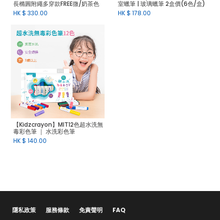
長橢圓附繩多穿款FREE微/奶茶色
室蠟筆 | 玻璃蠟筆 2盒價(6色/盒)
HK $
330.00
HK $
178.00
【Kidzcrayon】MIT12色超水洗無
毒彩色筆 ｜ 水洗彩色筆
HK $
140.00
隱私政策
服務條款
免責聲明
FAQ