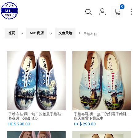
0
首頁
MIT 商店
文創天地
手繪布鞋
手繪布鞋:獨一無二的創意手繪鞋-
手繪布鞋:獨一無二的創意手繪鞋-
冬夜月下湖邊散步
藍天白雲下賞風車
HK $
298.00
HK $
298.00