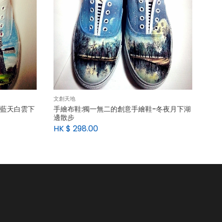
文創天地
-藍天白雲下
手繪布鞋:獨一無二的創意手繪鞋-冬夜月下湖
邊散步
HK $
298.00