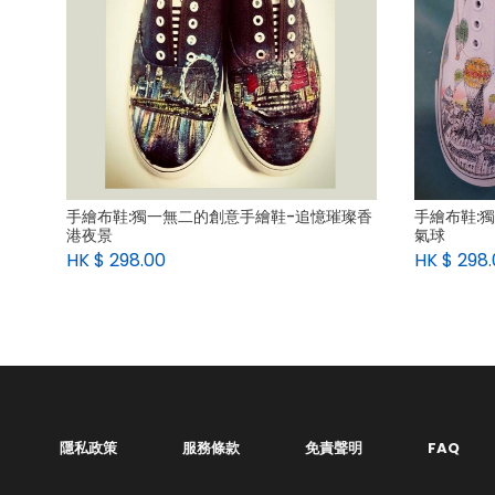
手繪布鞋:獨一無二的創意手繪鞋-追憶璀璨香
手繪布鞋:
港夜景
氣球
HK $
298.00
HK $
298.
隱私政策
服務條款
免責聲明
FAQ