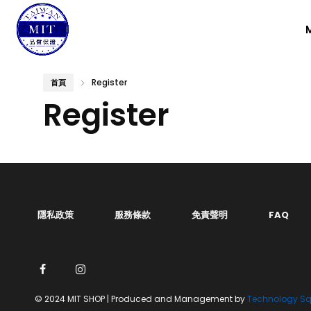
Register
首頁
Register
隱私政策
服務條款
免責聲明
FAQ
© 2024 MIT SHOP | Produced and Management by
Technology Squ