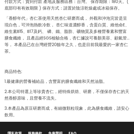
付款方式：貨到付款 產地及服務區務：台灣。 保存期限：180天。(
底部印有有效期限 ) 保存方式：請置於陰涼乾燥處或冰箱保存。
「香醇年代」杏仁茶使用天然杏仁研磨而成， 外觀和沖泡完皆是呈
現白色，可沖泡熱飲冷飲， 杏仁味道濃醇香，含蛋白質、維他命E、
維生素B15、B17及鈣、 磷、鐵、脂肪、礦物質及多種營養素和豐富
膳食纖維， 且產品經SGS檢驗合格，杏仁據說可養顏美容、顧氣管…
等， 本產品已在台灣經營20餘年之久，也是目前我最愛的一家杏仁
茶。
商品特色:
1.最健康的營養補給品，含豐富的膳食纖維和天然油脂。
2.本公司特選上等珍貴杏仁，經特殊烘焙、研磨，不僅保存杏仁的天
然香醇原味，且營養不流失。
3.本產品為原豆研磨而成，有細微顆粒現象，此為膳食纖維，請安心
飲用。
隱私政策
服務條款
免責聲明
FAQ