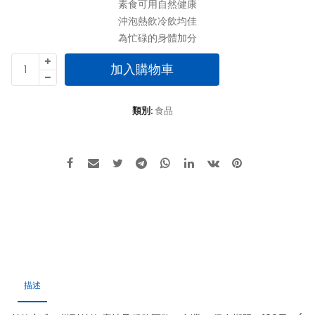
素食可用自然健康
沖泡熱飲冷飲均佳
為忙碌的身體加分
香
加入購物車
醇
年
代
類別:
食品
天
然
杏
仁
粉
(無
糖,600g/3
罐)
數
量
描述