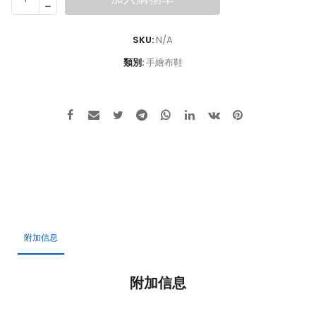
繪
布
鞋:
SKU:
N/A
獨
類別:
手繪布鞋
一
無
二
的
創
意
手
繪
鞋-
藍
天
白
附加信息
雲
下
附加信息
賞
風
車