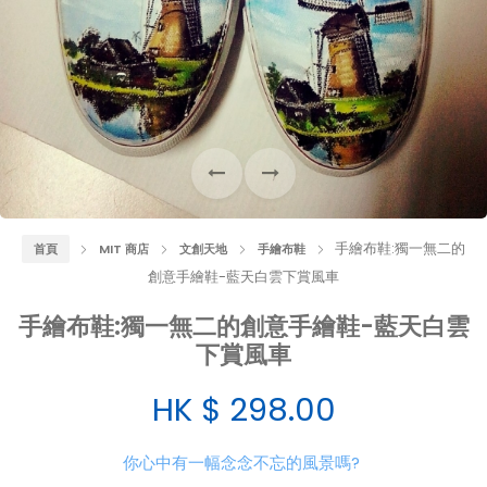
手繪布鞋:獨一無二的
首頁
MIT 商店
文創天地
手繪布鞋
創意手繪鞋-藍天白雲下賞風車
手繪布鞋:獨一無二的創意手繪鞋-藍天白雲
下賞風車
HK $
298.00
你心中有一幅念念不忘的風景嗎?