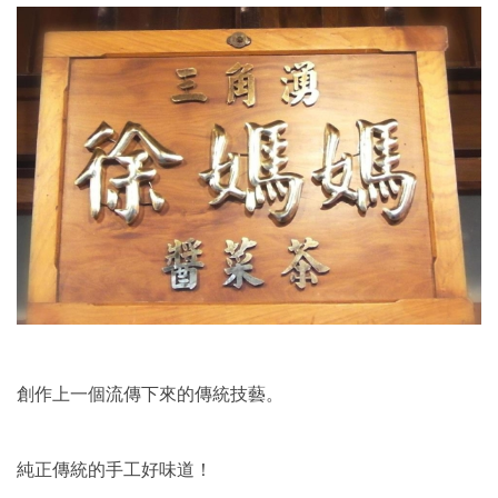
-
麻
辣
香
菇
數
量
創作上一個流傳下來的傳統技藝。
純正傳統的手工好味道！