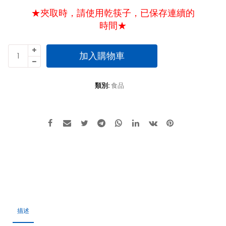
★夾取時，請使用乾筷子，已保存連續的
時間★
徐
加入購物車
媽
媽
(女
類別:
食品
兒)
醬
菜
-
令
人
懷
念
的
古
早
描述
味