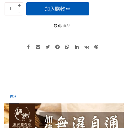
和
加入購物車
春
堂
-
類別:
食品
無
濕
自
通
沏
茶
-
加
強
版
（家
描述
庭
號）
數
量