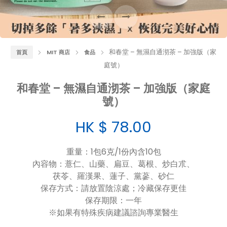
和春堂 – 無濕自通沏茶 – 加強版（家
首頁
MIT 商店
食品
庭號）
和春堂 – 無濕自通沏茶 – 加強版（家庭
號）
HK $
78.00
重量：1包6克/1份內含10包
內容物：薏仁、山藥、扁豆、葛根、炒白朮、
茯苓、羅漢果、蓮子、黨蔘、砂仁
保存方式：請放置陰涼處；冷藏保存更佳
保存期限：一年
※如果有特殊疾病建議諮詢專業醫生