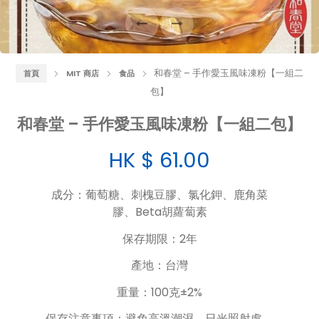
和春堂 – 手作愛玉風味凍粉【一組二
首頁
MIT 商店
食品
包】
和春堂 – 手作愛玉風味凍粉【一組二包】
HK $
61.00
成分：葡萄糖、刺槐豆膠、氯化鉀、鹿角菜
膠、Beta胡蘿蔔素
保存期限：2年
產地：台灣
重量：100克±2%
保存注意事項：避免高溫潮濕、日光照射處，