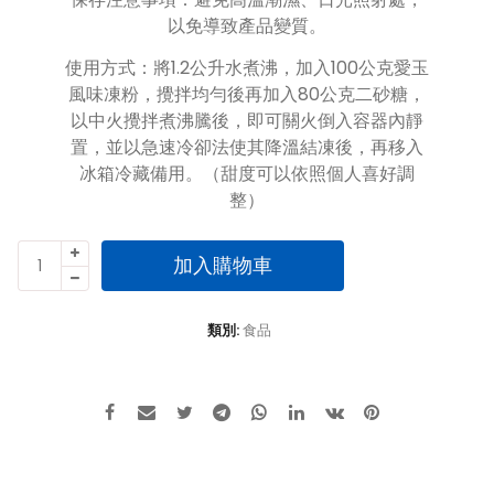
以免導致產品變質。
使用方式：將1.2公升水煮沸，加入100公克愛玉
風味凍粉，攪拌均勻後再加入80公克二砂糖，
以中火攪拌煮沸騰後，即可關火倒入容器內靜
置，並以急速冷卻法使其降溫結凍後，再移入
冰箱冷藏備用。（甜度可以依照個人喜好調
整）
和
加入購物車
春
堂
-
類別:
食品
手
作
愛
玉
風
味
凍