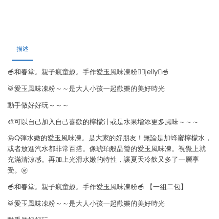
粉
【一
組
二
描述
包】
數
🥣和春堂。親子瘋童趣。手作愛玉風味凍粉􀈂􀄨jelly􏿿🥣
量
🥁愛玉風味凍粉～～是大人小孩一起歡樂的美好時光
動手做好好玩～～～
🎨可以自己加入自己喜歡的檸檬汁或是水果增添更多風味～～～
㊙️Q彈水嫩的愛玉風味凍。是大家的好朋友！無論是加蜂蜜檸檬水，
或者放進汽水都非常百搭。像琥珀般晶瑩的愛玉風味凍。視覺上就
充滿清涼感。再加上光滑水嫩的特性，讓夏天冷飲又多了一層享
受。㊙️
🥣和春堂。親子瘋童趣。手作愛玉風味凍粉🥣 【一組二包】
🥁愛玉風味凍粉～～是大人小孩一起歡樂的美好時光