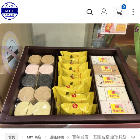
0
百年老店 – 基隆名產 連珍糕餅 – 中
首頁
MIT 商店
基隆好物