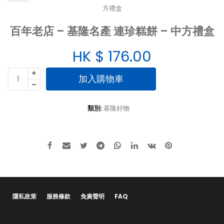
方禮盒
百年老店 – 基隆名產 連珍糕餅 – 中方禮盒
HK $
176.00
百
加入購物車
年
老
店
類別:
基隆好物
-
基
隆
名
產
連
珍
糕
隱私政策
服務條款
免責聲明
FAQ
餅
-