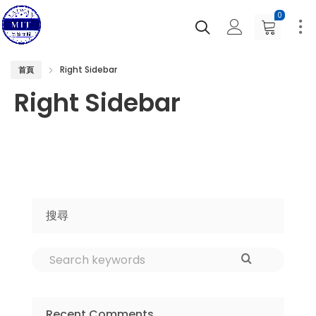
0
Right Sidebar
首頁
Right Sidebar
搜尋
Recent Comments