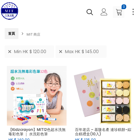
0
首頁
MIT 商店
Min
HK $
120.00
Max
HK $
145.00
【Kidzcrayon】MIT12色超水洗無
百年老店 – 基隆名產 連珍糕餅-綜
毒彩色筆 ｜ 水洗彩色筆
合糕禮盒(10入)
HK $
140.00
HK $
125.00